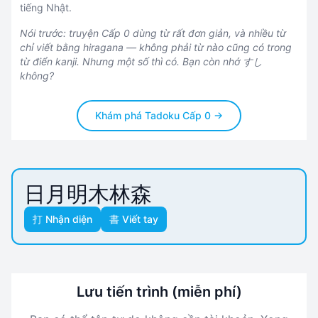
tiếng Nhật.
Nói trước: truyện Cấp 0 dùng từ rất đơn giản, và nhiều từ
chỉ viết bằng hiragana — không phải từ nào cũng có trong
từ điển kanji. Nhưng một số thì có. Bạn còn nhớ すし
không?
Khám phá Tadoku Cấp 0 →
日
月
明
木
林
森
打 Nhận diện
書 Viết tay
Lưu tiến trình (miễn phí)