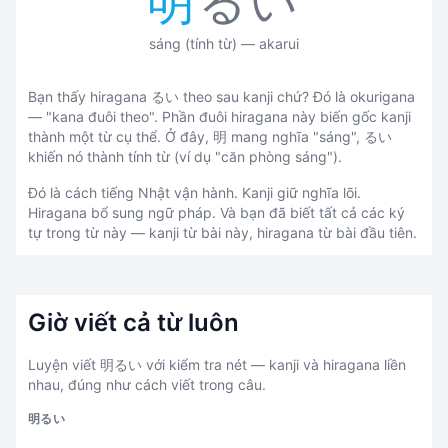
明
るい
sáng (tính từ) — akarui
Bạn thấy hiragana るい theo sau kanji chứ? Đó là okurigana
— "kana đuôi theo". Phần đuôi hiragana này biến gốc kanji
thành một từ cụ thể. Ở đây, 明 mang nghĩa "sáng", るい
khiến nó thành tính từ (ví dụ "căn phòng sáng").
Đó là cách tiếng Nhật vận hành. Kanji giữ nghĩa lõi.
Hiragana bổ sung ngữ pháp. Và bạn đã biết tất cả các ký
tự trong từ này — kanji từ bài này, hiragana từ bài đầu tiên.
Giờ viết cả từ luôn
Luyện viết 明るい với kiểm tra nét — kanji và hiragana liền
nhau, đúng như cách viết trong câu.
明るい