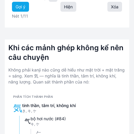
Gợi ý
Hiện
Xóa
Nét 1/11
Khi các mảnh ghép không kể nên
câu chuyện
Không phải kanji nào cũng dễ hiểu như mặt trời + mặt trăng
= sáng. Xem 気 — nghĩa là tinh thần, tâm trí, không khí,
năng lượng. Quan sát thành phần của nó:
PHÂN TÍCH THÀNH PHẦN
気
tinh thần, tâm trí, không khí
き, キ, ケ
bộ hơi nước (#84)
气
キ, ケ
𠂉