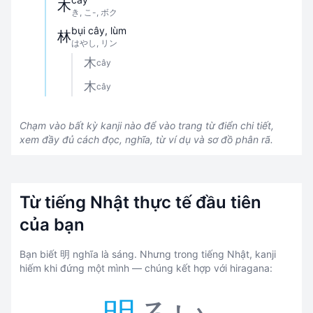
木
き, こ-, ボク
bụi cây, lùm
林
はやし, リン
木
cây
木
cây
Chạm vào bất kỳ kanji nào để vào trang từ điển chi tiết,
xem đầy đủ cách đọc, nghĩa, từ ví dụ và sơ đồ phân rã.
Từ tiếng Nhật thực tế đầu tiên
của bạn
Bạn biết 明 nghĩa là sáng. Nhưng trong tiếng Nhật, kanji
hiếm khi đứng một mình — chúng kết hợp với hiragana: