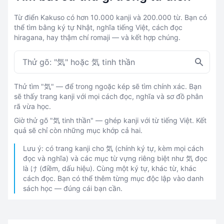
Từ điển Kakuso có hơn 10.000 kanji và 200.000 từ. Bạn có
thể tìm bằng ký tự Nhật, nghĩa tiếng Việt, cách đọc
hiragana, hay thậm chí romaji — và kết hợp chúng.
Thử tìm "気" — để trong ngoặc kép sẽ tìm chính xác. Bạn
sẽ thấy trang kanji với mọi cách đọc, nghĩa và sơ đồ phân
rã vừa học.
Giờ thử gõ "気 tinh thần" — ghép kanji với từ tiếng Việt. Kết
quả sẽ chỉ còn những mục khớp cả hai.
Lưu ý: có trang kanji cho 気 (chính ký tự, kèm mọi cách
đọc và nghĩa) và các mục từ vựng riêng biệt như 気 đọc
là け (điềm, dấu hiệu). Cùng một ký tự, khác từ, khác
cách đọc. Bạn có thể thêm từng mục độc lập vào danh
sách học — đúng cái bạn cần.