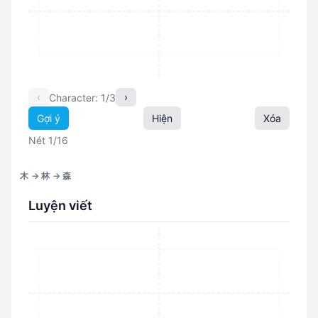
‹
›
Character: 1/3
Gợi ý
Hiện
Xóa
Nét 1/16
木 → 林 → 森
Luyện viết