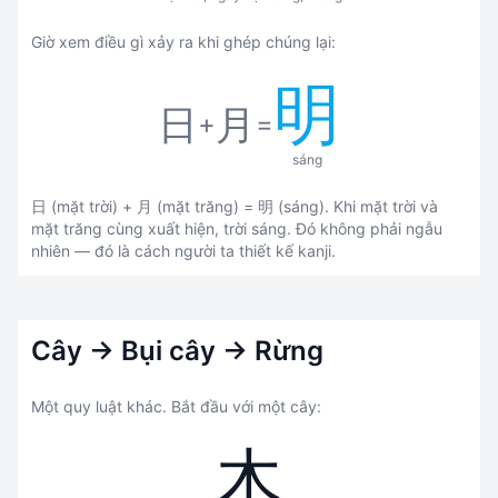
Giờ xem điều gì xảy ra khi ghép chúng lại:
明
日
月
+
=
sáng
日 (mặt trời) + 月 (mặt trăng) = 明 (sáng). Khi mặt trời và
mặt trăng cùng xuất hiện, trời sáng. Đó không phải ngẫu
nhiên — đó là cách người ta thiết kế kanji.
Cây → Bụi cây → Rừng
Một quy luật khác. Bắt đầu với một cây:
木