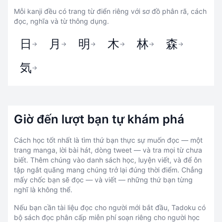
Mỗi kanji đều có trang từ điển riêng với sơ đồ phân rã, cách
đọc, nghĩa và từ thông dụng.
日
月
明
木
林
森
→
→
→
→
→
→
気
→
Giờ đến lượt bạn tự khám phá
Cách học tốt nhất là tìm thứ bạn thực sự muốn đọc — một
trang manga, lời bài hát, dòng tweet — và tra mọi từ chưa
biết. Thêm chúng vào danh sách học, luyện viết, và để ôn
tập ngắt quãng mang chúng trở lại đúng thời điểm. Chẳng
mấy chốc bạn sẽ đọc — và viết — những thứ bạn từng
nghĩ là không thể.
Nếu bạn cần tài liệu đọc cho người mới bắt đầu, Tadoku có
bộ sách đọc phân cấp miễn phí soạn riêng cho người học