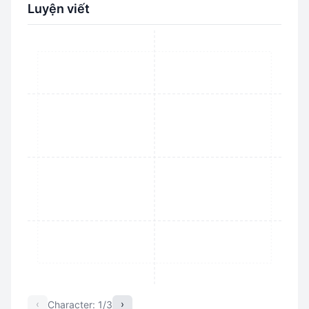
Luyện viết
‹
›
Character: 1/3