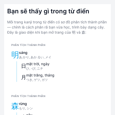
Bạn sẽ thấy gì trong từ điển
Mỗi trang kanji trong từ điển có sơ đồ phân tích thành phần
— chính là cách phân rã bạn vừa học, trình bày dạng cây.
Đây là giao diện khi bạn mở trang của 明 và 森:
PHÂN TÍCH THÀNH PHẦN
明
sáng
あ.かり, あか.るい, メイ
mặt trời, ngày
日
ひ, -び, ニチ
mặt trăng, tháng
月
つき, ゲツ, ガツ
PHÂN TÍCH THÀNH PHẦN
森
rừng
もり, シン
cây