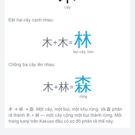
cây
Đặt hai cây cạnh nhau:
林
木
木
+
=
bụi cây, lùm
Chồng ba cây lên nhau:
森
木
林
+
=
rừng
木 → 林 → 森. Một cây, một bụi, một khu rừng. Và 森 phân
rã thành 木 + 林 — một cây cộng một bụi thành rừng. Mỗi
trang kanji trên Kakuso đều có sơ đồ phân rã thế này.