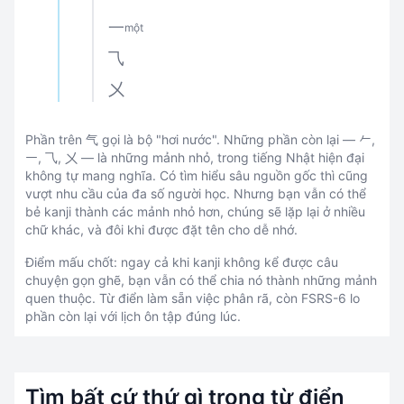
一
một
⺄
㐅
Phần trên 气 gọi là bộ "hơi nước". Những phần còn lại — 𠂉,
一, ⺄, 㐅 — là những mảnh nhỏ, trong tiếng Nhật hiện đại
không tự mang nghĩa. Có tìm hiểu sâu nguồn gốc thì cũng
vượt nhu cầu của đa số người học. Nhưng bạn vẫn có thể
bẻ kanji thành các mảnh nhỏ hơn, chúng sẽ lặp lại ở nhiều
chữ khác, và đôi khi được đặt tên cho dễ nhớ.
Điểm mấu chốt: ngay cả khi kanji không kể được câu
chuyện gọn ghẽ, bạn vẫn có thể chia nó thành những mảnh
quen thuộc. Từ điển làm sẵn việc phân rã, còn FSRS-6 lo
phần còn lại với lịch ôn tập đúng lúc.
Tìm bất cứ thứ gì trong từ điển