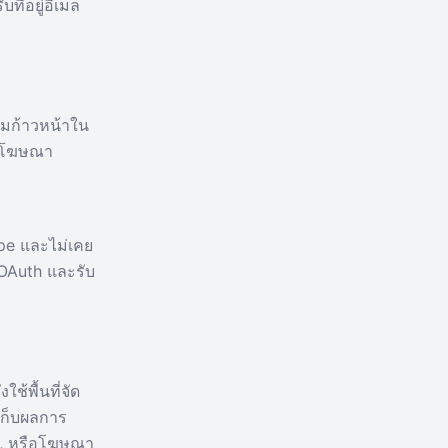
ี่อยู่อีเมล
วามก้าวหน้าใน
ารโฆษณา
ipe และไม่เคย
 OAuth และรับ
ช้พื้นที่จัด
ะเก็บผลการ
ะห์, หรือโฆษณา