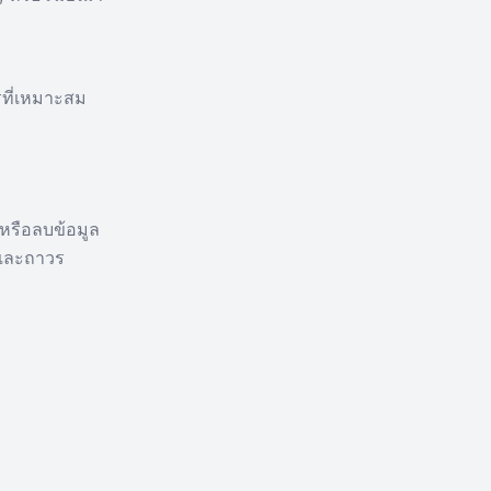
รที่เหมาะสม
งหรือลบข้อมูล
ีและถาวร