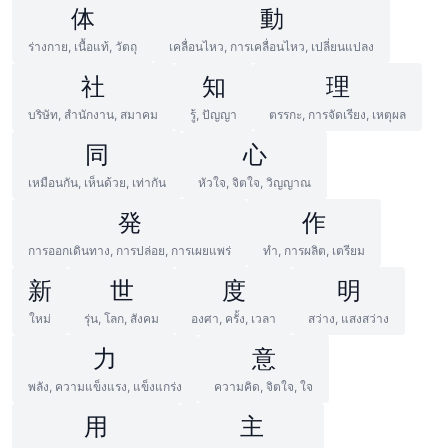
体
動
ร่างกาย, เนื้อแท้, วัตถุ
เคลื่อนไหว, การเคลื่อนไหว, เปลี่ยนแปลง
社
知
理
บริษัท, สำนักงาน, สมาคม
รู้, ปัญญา
ตรรกะ, การจัดเรียง, เหตุผล
同
心
เหมือนกัน, เห็นด้วย, เท่ากัน
หัวใจ, จิตใจ, วิญญาณ
発
作
การออกเดินทาง, การปล่อย, การเผยแพร่
ทำ, การผลิต, เตรียม
新
世
度
明
ใหม่
รุ่น, โลก, สังคม
องศา, ครั้ง, เวลา
สว่าง, แสงสว่าง
力
意
พลัง, ความแข็งแรง, แข็งแกร่ง
ความคิด, จิตใจ, ใจ
用
主