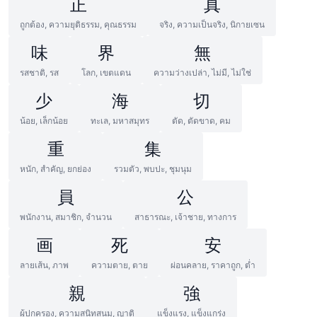
正
真
ถูกต้อง, ความยุติธรรม, คุณธรรม
จริง, ความเป็นจริง, นิกายเซน
味
界
無
รสชาติ, รส
โลก, เขตแดน
ความว่างเปล่า, ไม่มี, ไม่ใช่
少
海
切
น้อย, เล็กน้อย
ทะเล, มหาสมุทร
ตัด, ตัดขาด, คม
重
集
หนัก, สำคัญ, ยกย่อง
รวมตัว, พบปะ, ชุมนุม
員
公
พนักงาน, สมาชิก, จำนวน
สาธารณะ, เจ้าชาย, ทางการ
画
死
安
ลายเส้น, ภาพ
ความตาย, ตาย
ผ่อนคลาย, ราคาถูก, ต่ำ
親
強
ผู้ปกครอง, ความสนิทสนม, ญาติ
แข็งแรง, แข็งแกร่ง