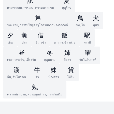
試
夏
การทดสอบ, การลอง, ความพยายาม
ฤดูร้อน
弟
鳥
犬
น้องชาย, การรับใช้ผู้อาวุโสด้วยความจงรักภักดี
นก, ไก่
สุนัข
夕
魚
借
飯
駅
เย็น
ปลา
ยืม, เช่า
อาหาร, ข้าวสวย
สถานี
昼
冬
姉
曜
เวลากลางวัน, เที่ยงวัน
ฤดูหนาว
พี่สาว
วันในสัปดาห์
漢
牛
妹
貸
จีน, จีนโบราณ
วัว
น้องสาว
ให้ยืม
勉
ความพยายาม, ความอุตสาหะ, การส่งเสริม