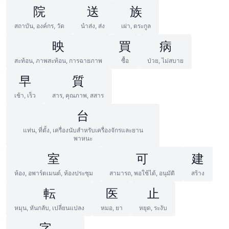
院
送
族
สถาบัน, องค์กร, วัด
นำส่ง, ส่ง
เผ่า, ตระกูล
映
買
病
สะท้อน, ภาพสะท้อน, การฉายภาพ
ซื้อ
ป่วย, ไม่สบาย
早
質
เช้า, เร็ว
สาร, คุณภาพ, สสาร
台
แท่น, ที่ตั้ง, เครื่องนับสำหรับเครื่องจักรและยาน
พาหนะ
室
可
建
ห้อง, อพาร์ตเมนต์, ห้องประชุม
สามารถ, พอใช้ได้, อนุมัติ
สร้าง
転
医
止
หมุน, หันกลับ, เปลี่ยนแปลง
หมอ, ยา
หยุด, ระงับ
字