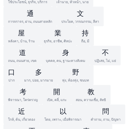
ใช้ประโยชน์, ธุรกิจ, บริการ
เจ้านาย, หัวหน้า, นาย
通
文
การจราจร, ผ่าน, ถนนสายหลัก
ประโยค, วรรณกรรม, ลีลา
屋
業
持
หลังคา, บ้าน, ร้าน
ธุรกิจ, อาชีพ, ศิลปะ
ถือ, มี
道
身
不
ถนน, ถนนสาย, เขต
บุคคล, คน, ฐานะทางสังคม
ปฏิเสธ, ไม่, แย่
口
多
野
ปาก
มาก, บ่อย, มากมาย
ทุ่ง, ท้องทุ่ง, ชนบท
考
開
教
พิจารณา, ใคร่ครวญ
เปิด, คลี่, แกะ
สอน, ความเชื่อ, ลัทธิ
近
以
問
ใกล้, ต้น, เกี่ยวดอง
โดย, เพราะ, เมื่อพิจารณา
คำถาม, ถาม, ปัญหา