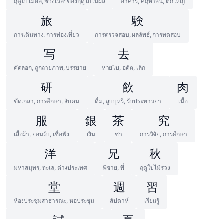
ฤดูใบไม้ผลิ, ช่วงเวลาของฤดูใบไม้ผลิ
อาคาร, คฤหาสน์, ตึกใหญ่
旅
験
การเดินทาง, การท่องเที่ยว
การตรวจสอบ, ผลลัพธ์, การทดสอบ
写
去
คัดลอก, ถูกถ่ายภาพ, บรรยาย
หายไป, อดีต, เลิก
研
飲
肉
ขัดเกลา, การศึกษา, ลับคม
ดื่ม, สูบบุหรี่, รับประทานยา
เนื้อ
服
銀
茶
究
เสื้อผ้า, ยอมรับ, เชื่อฟัง
เงิน
ชา
การวิจัย, การศึกษา
洋
兄
秋
มหาสมุทร, ทะเล, ต่างประเทศ
พี่ชาย, พี่
ฤดูใบไม้ร่วง
堂
週
習
ห้องประชุมสาธารณะ, หอประชุม
สัปดาห์
เรียนรู้