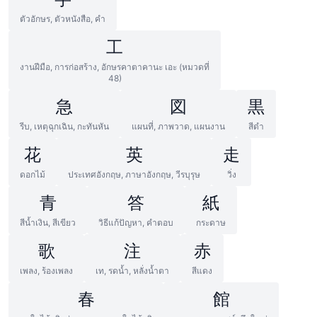
ตัวอักษร, ตัวหนังสือ, คำ
工
งานฝีมือ, การก่อสร้าง, อักษรคาตาคานะ เอะ (หมวดที่
48)
急
図
黒
รีบ, เหตุฉุกเฉิน, กะทันหัน
แผนที่, ภาพวาด, แผนงาน
สีดำ
花
英
走
ดอกไม้
ประเทศอังกฤษ, ภาษาอังกฤษ, วีรบุรุษ
วิ่ง
青
答
紙
สีน้ำเงิน, สีเขียว
วิธีแก้ปัญหา, คำตอบ
กระดาษ
歌
注
赤
เพลง, ร้องเพลง
เท, รดน้ำ, หลั่งน้ำตา
สีแดง
春
館