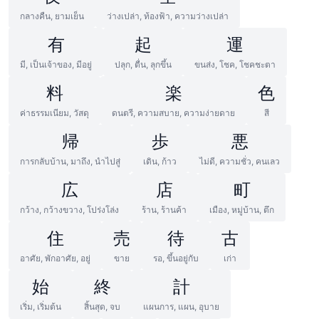
กลางคืน, ยามเย็น
ว่างเปล่า, ท้องฟ้า, ความว่างเปล่า
有
起
運
มี, เป็นเจ้าของ, มีอยู่
ปลุก, ตื่น, ลุกขึ้น
ขนส่ง, โชค, โชคชะตา
料
楽
色
ค่าธรรมเนียม, วัสดุ
ดนตรี, ความสบาย, ความง่ายดาย
สี
帰
歩
悪
การกลับบ้าน, มาถึง, นำไปสู่
เดิน, ก้าว
ไม่ดี, ความชั่ว, คนเลว
広
店
町
กว้าง, กว้างขวาง, โปร่งโล่ง
ร้าน, ร้านค้า
เมือง, หมู่บ้าน, ตึก
住
売
待
古
อาศัย, พักอาศัย, อยู่
ขาย
รอ, ขึ้นอยู่กับ
เก่า
始
終
計
เริ่ม, เริ่มต้น
สิ้นสุด, จบ
แผนการ, แผน, อุบาย