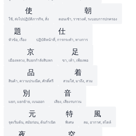
使
朝
ใช้, ส่งไปปฏิบัติภารกิจ, สั่ง
ตอนเช้า, ราชวงศ์, ระบอบการปกครอง
題
仕
หัวข้อ, เรื่อง
ปฏิบัติหน้าที่, การกระทำ, ทางการ
京
足
เมืองหลวง, สิบยกกำลังสิบหก
ขา, เท้า, เพียงพอ
品
着
สินค้า, ความประณีต, ศักดิ์ศรี
สวมใส่, มาถึง, สวม
別
音
แยก, แยกย้าย, เบนออก
เสียง, เสียงรบกวน
元
特
風
จุดเริ่มต้น, สมัยก่อน, ต้นกำเนิด
พิเศษ
ลม, อากาศ, สไตล์
夜
空