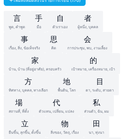
เพิ่มทั้งหมดลงในรายการเรียน (170)
言
手
自
者
พูด, คำพูด
มือ
ตัวเราเอง
ผู้หนึ่ง, บุคคล
事
思
会
เรื่อง, สิ่ง, ข้อเท็จจริง
คิด
การประชุม, พบ, งานเลี้ยง
家
的
บ้าน, บ้าน (ที่อยู่อาศัย), ครอบครัว
เป้าหมาย, เครื่องหมาย, เป้า
方
地
目
ทิศทาง, บุคคล, ทางเลือก
พื้นดิน, โลก
ตา, ระดับ, สายตา
場
代
私
สถานที่, ที่ตั้ง
ตัวแทน, เปลี่ยน, แปลง
ส่วนตัว, ฉัน, ผม
立
物
田
ยืนขึ้น, ลุกขึ้น, ตั้งขึ้น
สิ่งของ, วัตถุ, เรื่อง
นา, ทุ่งนา