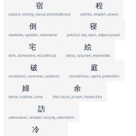
宿
程
zajazd, nocleg, stacja przesiadkowa
zakres, stopień, prawo
倒
寝
obalenie, upadek, załamanie
położyć się, spać, odpoczywać
宅
絵
dom, domostwo, rezydencja
obraz, rysunek, malowidło
破
庭
rozedrzeć, rozerwać, podrzeć
dziedziniec, ogród, podwórko
婦
余
dama, kobieta, żona
zbyt dużo, ja sam, nadwyżka
訪
odwiedzać, składać wizytę, odwiedzić
冷