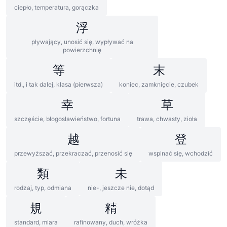
ciepło, temperatura, gorączka
浮
pływający, unosić się, wypływać na
powierzchnię
等
末
itd., i tak dalej, klasa (pierwsza)
koniec, zamknięcie, czubek
幸
草
szczęście, błogosławieństwo, fortuna
trawa, chwasty, zioła
越
登
przewyższać, przekraczać, przenosić się
wspinać się, wchodzić
類
未
rodzaj, typ, odmiana
nie-, jeszcze nie, dotąd
規
精
standard, miara
rafinowany, duch, wróżka