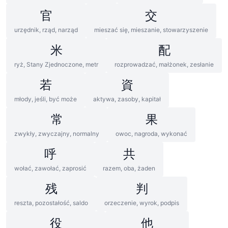
官
交
urzędnik, rząd, narząd
mieszać się, mieszanie, stowarzyszenie
米
配
ryż, Stany Zjednoczone, metr
rozprowadzać, małżonek, zesłanie
若
資
młody, jeśli, być może
aktywa, zasoby, kapitał
常
果
zwykły, zwyczajny, normalny
owoc, nagroda, wykonać
呼
共
wołać, zawołać, zaprosić
razem, oba, żaden
残
判
reszta, pozostałość, saldo
orzeczenie, wyrok, podpis
役
他