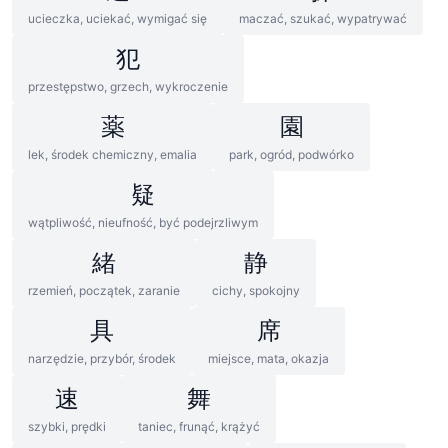
ucieczka, uciekać, wymigać się
maczać, szukać, wypatrywać
犯
przestępstwo, grzech, wykroczenie
薬
園
lek, środek chemiczny, emalia
park, ogród, podwórko
疑
wątpliwość, nieufność, być podejrzliwym
緒
静
rzemień, początek, zaranie
cichy, spokojny
具
席
narzędzie, przybór, środek
miejsce, mata, okazja
速
舞
szybki, prędki
taniec, frunąć, krążyć