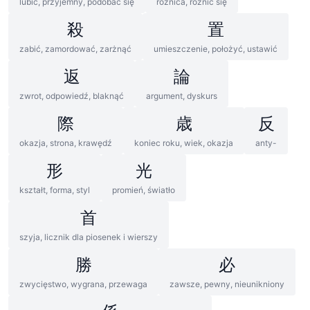
lubić, przyjemny, podobać się
różnica, różnić się
殺
置
zabić, zamordować, zarżnąć
umieszczenie, położyć, ustawić
返
論
zwrot, odpowiedź, blaknąć
argument, dyskurs
際
歳
反
okazja, strona, krawędź
koniec roku, wiek, okazja
anty-
形
光
kształt, forma, styl
promień, światło
首
szyja, licznik dla piosenek i wierszy
勝
必
zwycięstwo, wygrana, przewaga
zawsze, pewny, nieunikniony