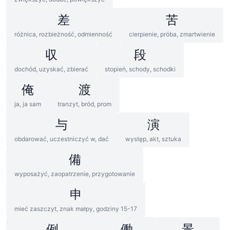
差
苦
różnica, rozbieżność, odmienność
cierpienie, próba, zmartwienie
収
段
dochód, uzyskać, zbierać
stopień, schody, schodki
俺
渡
ja, ja sam
tranzyt, bród, prom
与
演
obdarować, uczestniczyć w, dać
występ, akt, sztuka
備
wyposażyć, zaopatrzenie, przygotowanie
申
mieć zaszczyt, znak małpy, godziny 15-17
例
働
景