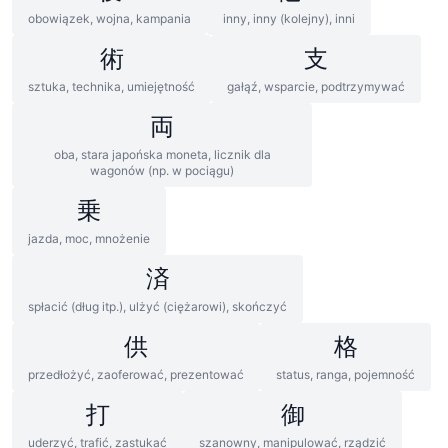
obowiązek, wojna, kampania
inny, inny (kolejny), inni
術
支
sztuka, technika, umiejętność
gałąź, wsparcie, podtrzymywać
両
oba, stara japońska moneta, licznik dla
wagonów (np. w pociągu)
乗
jazda, moc, mnożenie
済
spłacić (dług itp.), ulżyć (ciężarowi), skończyć
供
格
przedłożyć, zaoferować, prezentować
status, ranga, pojemność
打
御
uderzyć, trafić, zastukać
szanowny, manipulować, rządzić