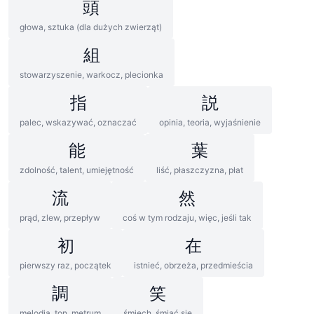
頭
głowa, sztuka (dla dużych zwierząt)
組
stowarzyszenie, warkocz, plecionka
指
説
palec, wskazywać, oznaczać
opinia, teoria, wyjaśnienie
能
葉
zdolność, talent, umiejętność
liść, płaszczyzna, płat
流
然
prąd, zlew, przepływ
coś w tym rodzaju, więc, jeśli tak
初
在
pierwszy raz, początek
istnieć, obrzeża, przedmieścia
調
笑
melodia, ton, metrum
śmiech, śmiać się