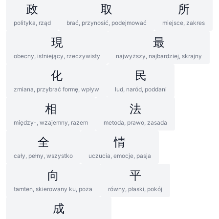
政
取
所
polityka, rząd
brać, przynosić, podejmować
miejsce, zakres
現
最
obecny, istniejący, rzeczywisty
najwyższy, najbardziej, skrajny
化
民
zmiana, przybrać formę, wpływ
lud, naród, poddani
相
法
między-, wzajemny, razem
metoda, prawo, zasada
全
情
cały, pełny, wszystko
uczucia, emocje, pasja
向
平
tamten, skierowany ku, poza
równy, płaski, pokój
成