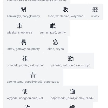
閉
吸
髪
zamknięty, zaryglowany
ssać, wchłaniać, wdychać
włosy
束
眠
wiązka, snop, ryza
sen, umrzeć, senny
易
窓
łatwy, gotowy do, prosty
okno, szyba
祖
勤
przodek, pionier, założyciel
pilność, zatrudnić się, służyć
昔
dawno temu, starożytność, stare czasy
便
適
wygoda, udogodnienie, kał
odpowiedni, okazjonalny, rzadki
吹
候