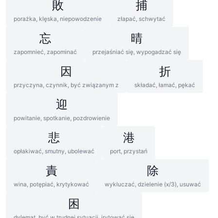
敗
捕
porażka, klęska, niepowodzenie
złapać, schwytać
忘
晴
zapomnieć, zapominać
przejaśniać się, wypogadzać się
因
折
przyczyna, czynnik, być związanym z
składać, łamać, pękać
迎
powitanie, spotkanie, pozdrowienie
悲
港
opłakiwać, smutny, ubolewać
port, przystań
責
除
wina, potępiać, krytykować
wykluczać, dzielenie (x/3), usuwać
困
dylemat, być w trudnej sytuacji, irytować się