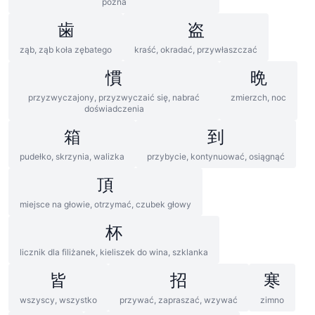
późna
歯
盗
ząb, ząb koła zębatego
kraść, okradać, przywłaszczać
慣
晩
przyzwyczajony, przyzwyczaić się, nabrać
zmierzch, noc
doświadczenia
箱
到
pudełko, skrzynia, walizka
przybycie, kontynuować, osiągnąć
頂
miejsce na głowie, otrzymać, czubek głowy
杯
licznik dla filiżanek, kieliszek do wina, szklanka
皆
招
寒
wszyscy, wszystko
przywać, zapraszać, wzywać
zimno