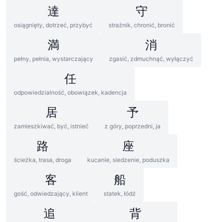
達
守
osiągnięty, dotrzeć, przybyć
strażnik, chronić, bronić
満
消
pełny, pełnia, wystarczający
zgasić, zdmuchnąć, wyłączyć
任
odpowiedzialność, obowiązek, kadencja
居
予
zamieszkiwać, być, istnieć
z góry, poprzedni, ja
路
座
ścieżka, trasa, droga
kucanie, siedzenie, poduszka
客
船
gość, odwiedzający, klient
statek, łódź
追
背