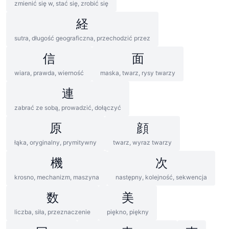
zmienić się w, stać się, zrobić się
経
sutra, długość geograficzna, przechodzić przez
信
面
wiara, prawda, wierność
maska, twarz, rysy twarzy
連
zabrać ze sobą, prowadzić, dołączyć
原
顔
łąka, oryginalny, prymitywny
twarz, wyraz twarzy
機
次
krosno, mechanizm, maszyna
następny, kolejność, sekwencja
数
美
liczba, siła, przeznaczenie
piękno, piękny