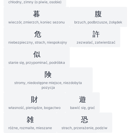
chłodny, zimny (o piwie, osobie)
暮
腹
wieczór, zmierzch, koniec sezonu
brzuch, podbrzusze, żołądek
危
許
niebezpieczny, strach, niespokojny
zezwalać, zatwierdzać
似
stanie się, przypominać, podróbka
険
stromy, niedostępne miejsce, niezdobyta
pozycja
財
遊
własność, pieniądze, bogactwo
bawić się, grać
雑
恐
różne, rozmaite, mieszane
strach, przerażenie, podziw