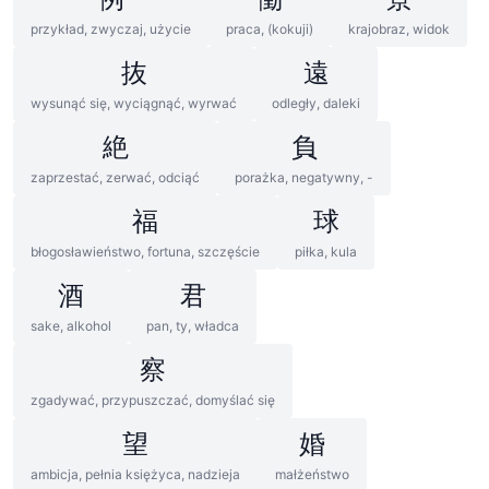
przykład, zwyczaj, użycie
praca, (kokuji)
krajobraz, widok
抜
遠
wysunąć się, wyciągnąć, wyrwać
odległy, daleki
絶
負
zaprzestać, zerwać, odciąć
porażka, negatywny, -
福
球
błogosławieństwo, fortuna, szczęście
piłka, kula
酒
君
sake, alkohol
pan, ty, władca
察
zgadywać, przypuszczać, domyślać się
望
婚
ambicja, pełnia księżyca, nadzieja
małżeństwo