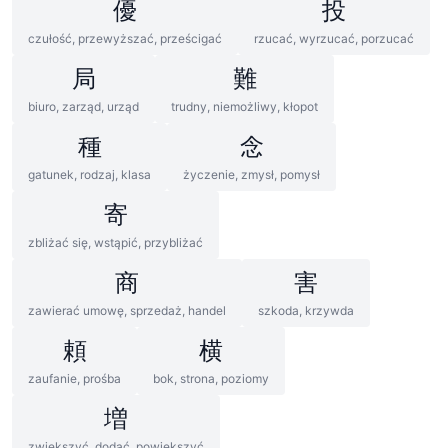
優
投
czułość, przewyższać, prześcigać
rzucać, wyrzucać, porzucać
局
難
biuro, zarząd, urząd
trudny, niemożliwy, kłopot
種
念
gatunek, rodzaj, klasa
życzenie, zmysł, pomysł
寄
zbliżać się, wstąpić, przybliżać
商
害
zawierać umowę, sprzedaż, handel
szkoda, krzywda
頼
横
zaufanie, prośba
bok, strona, poziomy
増
zwiększyć, dodać, powiększyć