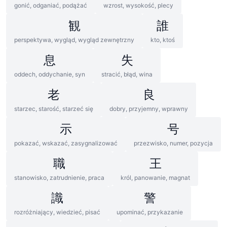
gonić, odganiać, podążać
wzrost, wysokość, plecy
観
誰
perspektywa, wygląd, wygląd zewnętrzny
kto, ktoś
息
失
oddech, oddychanie, syn
stracić, błąd, wina
老
良
starzec, starość, starzeć się
dobry, przyjemny, wprawny
示
号
pokazać, wskazać, zasygnalizować
przezwisko, numer, pozycja
職
王
stanowisko, zatrudnienie, praca
król, panowanie, magnat
識
警
rozróżniający, wiedzieć, pisać
upominać, przykazanie