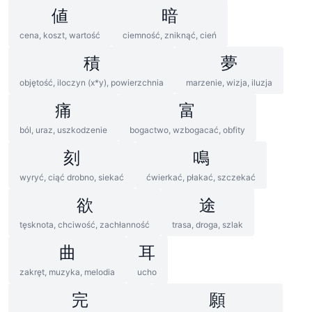
値
暗
cena, koszt, wartość
ciemność, zniknąć, cień
積
夢
objętość, iloczyn (x*y), powierzchnia
marzenie, wizja, iluzja
痛
富
ból, uraz, uszkodzenie
bogactwo, wzbogacać, obfity
刻
鳴
wyryć, ciąć drobno, siekać
ćwierkać, płakać, szczekać
欲
途
tęsknota, chciwość, zachłanność
trasa, droga, szlak
曲
耳
zakręt, muzyka, melodia
ucho
完
願