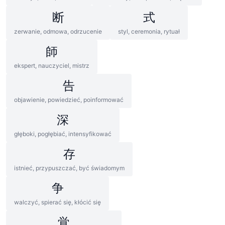
断
式
zerwanie, odmowa, odrzucenie
styl, ceremonia, rytuał
師
ekspert, nauczyciel, mistrz
告
objawienie, powiedzieć, poinformować
深
głęboki, pogłębiać, intensyfikować
存
istnieć, przypuszczać, być świadomym
争
walczyć, spierać się, kłócić się
覚