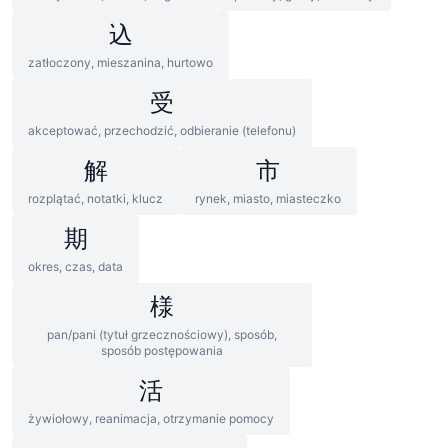
込
zatłoczony, mieszanina, hurtowo
受
akceptować, przechodzić, odbieranie (telefonu)
解
市
rozplątać, notatki, klucz
rynek, miasto, miasteczko
期
okres, czas, data
様
pan/pani (tytuł grzecznościowy), sposób,
sposób postępowania
活
żywiołowy, reanimacja, otrzymanie pomocy