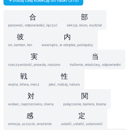
Dodaj całą kolekcję do nauki (370)
合
部
pasować, odpowiadać, łączyć
sekcja, biuro, wydział
彼
内
on, tamten, ten
wewnątrz, w obrębie, pomiędzy
実
当
rzeczywistość, prawda, nasiono
trafienie, właściwy, odpowiedni
戦
性
wojna, bitwa, mecz
płeć, rodzaj, natura
対
関
wobec, naprzeciwko, równy
połączenie, bariera, brama
感
定
emocja, uczucie, wrażenie
ustalić, ustalić, ustanowić