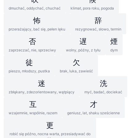
dmuchać, oddychać, chuchać
klimat, pora roku, pogoda
怖
辞
przerażający, bać się, pełen lęku
rezygnować, słowo, termin
否
遅
煙
zaprzeczać, nie, sprzeciwy
wolny, późny, z tyłu
dym
徒
欠
pieszo, młodszy, pustka
brak, luka, zawieść
迷
洗
zbłąkany, zdezorientowany, wątpiący
myć, badać, dociekać
互
才
wzajemnie, wspólnie, razem
geniusz, lat, shaku sześcienne
更
robić się późno, nocna warta, przesiadywać do