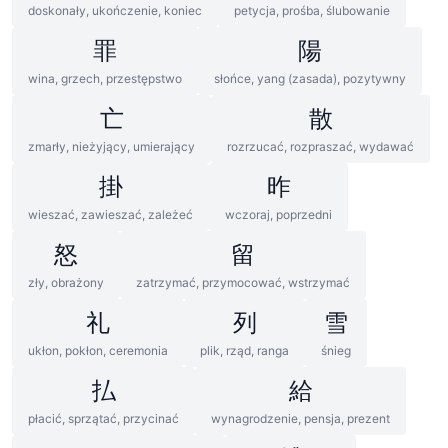
doskonały, ukończenie, koniec
petycja, prośba, ślubowanie
罪
陽
wina, grzech, przestępstwo
słońce, yang (zasada), pozytywny
亡
散
zmarły, nieżyjący, umierający
rozrzucać, rozpraszać, wydawać
掛
昨
wieszać, zawieszać, zależeć
wczoraj, poprzedni
怒
留
zły, obrażony
zatrzymać, przymocować, wstrzymać
礼
列
雪
ukłon, pokłon, ceremonia
plik, rząd, ranga
śnieg
払
給
płacić, sprzątać, przycinać
wynagrodzenie, pensja, prezent