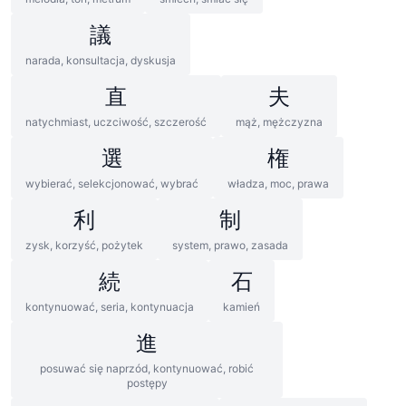
議
narada, konsultacja, dyskusja
直
夫
natychmiast, uczciwość, szczerość
mąż, mężczyzna
選
権
wybierać, selekcjonować, wybrać
władza, moc, prawa
利
制
zysk, korzyść, pożytek
system, prawo, zasada
続
石
kontynuować, seria, kontynuacja
kamień
進
posuwać się naprzód, kontynuować, robić
postępy