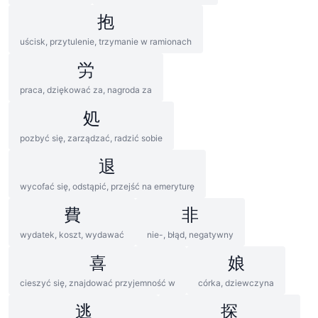
抱
uścisk, przytulenie, trzymanie w ramionach
労
praca, dziękować za, nagroda za
処
pozbyć się, zarządzać, radzić sobie
退
wycofać się, odstąpić, przejść na emeryturę
費
非
wydatek, koszt, wydawać
nie-, błąd, negatywny
喜
娘
cieszyć się, znajdować przyjemność w
córka, dziewczyna
逃
探