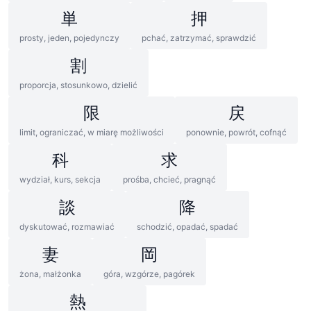
単
押
prosty, jeden, pojedynczy
pchać, zatrzymać, sprawdzić
割
proporcja, stosunkowo, dzielić
限
戻
limit, ograniczać, w miarę możliwości
ponownie, powrót, cofnąć
科
求
wydział, kurs, sekcja
prośba, chcieć, pragnąć
談
降
dyskutować, rozmawiać
schodzić, opadać, spadać
妻
岡
żona, małżonka
góra, wzgórze, pagórek
熱