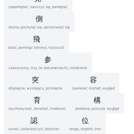
zapamiętać, nauczyć się, pamiętać
側
strona, pochylać się, sprzeciwiać się
飛
latać, pominąć (strony), rozrzucić
参
zaskoczony, trzy (w dokumentach), chodzenie
突
容
dźgnięcie, wystający, pchnięcie
zawierać, kształt, wygląd
育
構
wychowywać, dorastać, hodować
postawa, pozycja, wygląd
認
位
uznać, zaświadczyć, dostrzec
ranga, stopień, tron