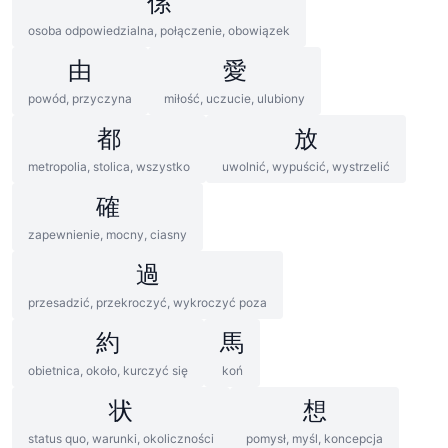
係
osoba odpowiedzialna, połączenie, obowiązek
由
愛
powód, przyczyna
miłość, uczucie, ulubiony
都
放
metropolia, stolica, wszystko
uwolnić, wypuścić, wystrzelić
確
zapewnienie, mocny, ciasny
過
przesadzić, przekroczyć, wykroczyć poza
約
馬
obietnica, około, kurczyć się
koń
状
想
status quo, warunki, okoliczności
pomysł, myśl, koncepcja