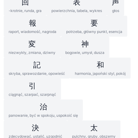
回
表
声
-krotnie, runda, gra
powierzchnia, tabela, wykres
głos
報
要
raport, wiadomość, nagroda
potrzeba, główny punkt, esencja
変
神
niezwykły, zmiana, dziwny
bogowie, umysł, dusza
記
和
skryba, sprawozdanie, opowieść
harmonia, japoński styl, pokój
引
ciągnąć, szarpać, szarpnąć
治
panowanie, być w spokoju, uspokoić się
決
太
zdecydować, ustalić, uzgodnić
pulchny, gruby, obszerny