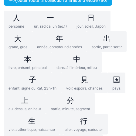
Ajouter toute la collection à la liste d'étude (80)
人
一
日
personne
un, radical un (no.1)
jour, soleil, Japon
大
年
出
grand, gros
année, compteur d'années
sortie, partir, sortir
本
中
livre, présent, principal
dans, à l'intérieur, milieu
子
見
国
enfant, signe du Rat, 23h-1h
voir, espoirs, chances
pays
上
分
au-dessus, en haut
partie, minute, segment
生
行
vie, authentique, naissance
aller, voyage, exécuter