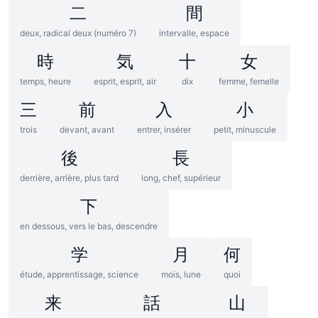
二
間
deux, radical deux (numéro 7)
intervalle, espace
時
気
十
女
temps, heure
esprit, esprit, air
dix
femme, femelle
三
前
入
小
trois
devant, avant
entrer, insérer
petit, minuscule
後
長
derrière, arrière, plus tard
long, chef, supérieur
下
en dessous, vers le bas, descendre
学
月
何
étude, apprentissage, science
mois, lune
quoi
来
話
山