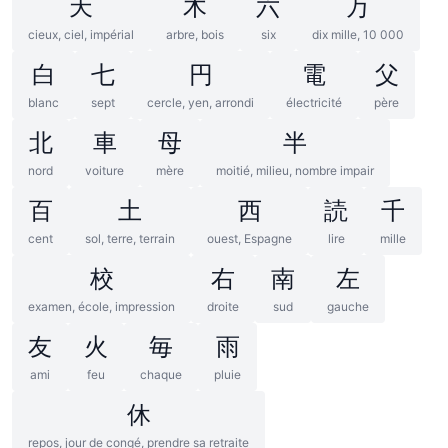
天
木
六
万
cieux, ciel, impérial
arbre, bois
six
dix mille, 10 000
白
七
円
電
父
blanc
sept
cercle, yen, arrondi
électricité
père
北
車
母
半
nord
voiture
mère
moitié, milieu, nombre impair
百
土
西
読
千
cent
sol, terre, terrain
ouest, Espagne
lire
mille
校
右
南
左
examen, école, impression
droite
sud
gauche
友
火
毎
雨
ami
feu
chaque
pluie
休
repos, jour de congé, prendre sa retraite