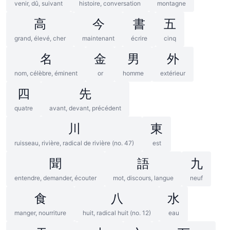
venir, dû, suivant
histoire, conversation
montagne
高
今
書
五
grand, élevé, cher
maintenant
écrire
cinq
名
金
男
外
nom, célèbre, éminent
or
homme
extérieur
四
先
quatre
avant, devant, précédent
川
東
ruisseau, rivière, radical de rivière (no. 47)
est
聞
語
九
entendre, demander, écouter
mot, discours, langue
neuf
食
八
水
manger, nourriture
huit, radical huit (no. 12)
eau