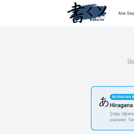
Ana Say
Üc
あ
BURADAN 
Hiragana
Çoğu öğrenci
yazısıdır. Ta