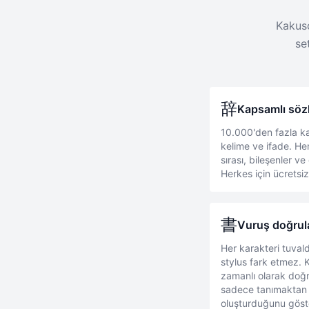
Kakuso
se
辞
Kapsamlı söz
10.000'den fazla k
kelime ve ifade. He
sırası, bileşenler v
Herkes için ücretsi
書
Vuruş doğrula
Her karakteri tuval
stylus fark etmez.
zamanlı olarak doğru
sadece tanımaktan 
oluşturduğunu göste