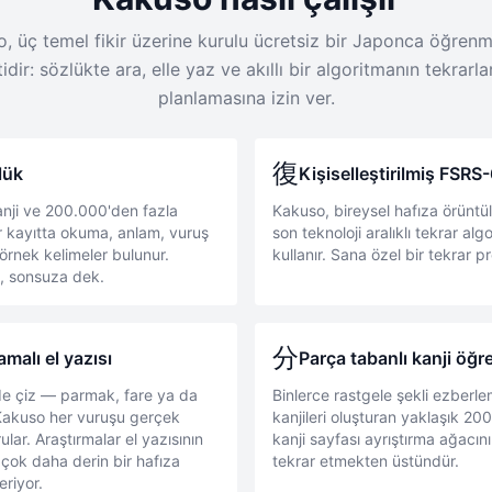
, üç temel fikir üzerine kurulu ücretsiz bir Japonca öğren
tidir: sözlükte ara, elle yaz ve akıllı bir algoritmanın tekrarlar
planlamasına izin ver.
復
lük
Kişiselleştirilmiş FSRS
anji ve 200.000'den fazla
Kakuso, bireysel hafıza örüntü
r kayıtta okuma, anlam, vuruş
son teknoloji aralıklı tekrar al
e örnek kelimeler bulunur.
kullanır. Sana özel bir tekrar p
z, sonsuza dek.
分
malı el yazısı
Parça tabanlı kanji öğr
de çiz — parmak, fare ya da
Binlerce rastgele şekli ezberl
 Kakuso her vuruşu gerçek
kanjileri oluşturan yaklaşık 20
lar. Araştırmalar el yazısının
kanji sayfası ayrıştırma ağacın
çok daha derin bir hafıza
tekrar etmekten üstündür.
riyor.