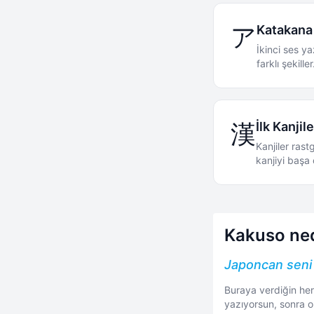
ア
Katakana
İkinci ses ya
farklı şekiller
漢
İlk Kanjil
Kanjiler rast
kanjiyi başa 
Kakuso ned
Japoncan seni 
Buraya verdiğin her
yazıyorsun, sonra o