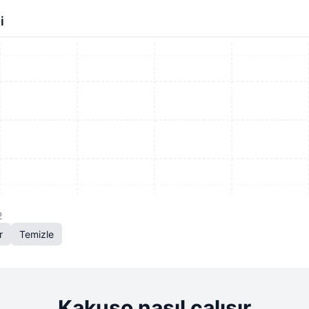
i
2
r
Temizle
Kakuso nasıl çalışır