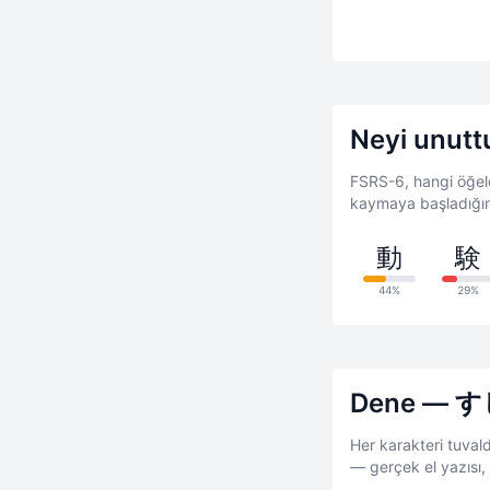
Neyi unutt
FSRS-6, hangi öğele
kaymaya başladığın
動
験
44%
29%
Dene — すし
Her karakteri tuval
— gerçek el yazısı