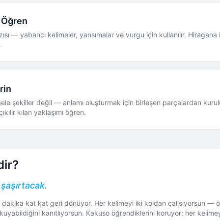
 Öğren
zısı — yabancı kelimeler, yansımalar ve vurgu için kullanılır. Hiragana i
.
erin
gele şekiller değil — anlamı oluşturmak için birleşen parçalardan kurul
çıkılır kılan yaklaşımı öğren.
ir?
şaşırtacak.
 dakika kat kat geri dönüyor. Her kelimeyi iki koldan çalışıyorsun — ö
kuyabildiğini kanıtlıyorsun. Kakuso öğrendiklerini koruyor; her kelim