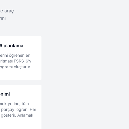
me araç
ını
-6 planlama
lerini öğrenen en
goritması FSRS-6'yı
rogramı oluşturur.
enimi
emek yerine, tüm
0 parçayı öğren. Her
ı gösterir. Anlamak,