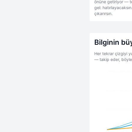
önüne getiriyor — t
gel: hatırlayacaksın
çıkarırsın.
Bilginin bü
Her tekrar çizgiyi 
— takip eder, böylec