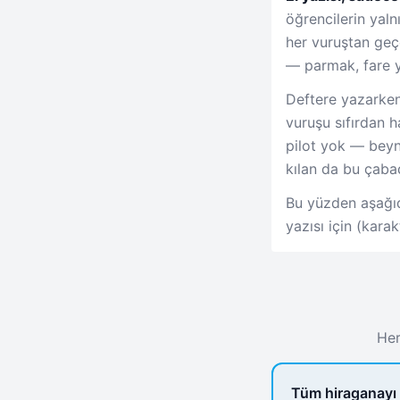
öğrencilerin yaln
her vuruştan geç
— parmak, fare ya
Deftere yazarken
vuruşu sıfırdan 
pilot yok — beyni
kılan da bu çabad
Bu yüzden aşağıda
yazısı için (kara
Her
Tüm hiraganayı 