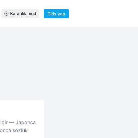
Karanlık mod
Giriş yap
midir — Japonca
aponca sözlük