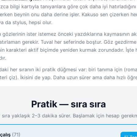
ızca bilgi kartıyla tanıyanlara göre çok daha iyi hatırladığını
erken beynin onu daha derine işler. Kakuso sen çizerken he
 da stylus, hepsi olur.
 gözlerinin ister istemez önceki yazdıklarına kaymasının ak
hatırlaman gerekir. Tuval her seferinde boştur. Göz gezdirm
n karakteri aktif biçimde yeniden kurmak zorundadır. İşte h
ır.
ki her sıranın iki pratik düğmesi var: biri tanıma için (romaj
kteri çiz). İkisini de yap. Daha uzun sürer ama daha hızlı öğre
Pratik — sıra sıra
 sıra yaklaşık 2–3 dakika sürer. Başlamak için hesap gerek
çalış
(71)