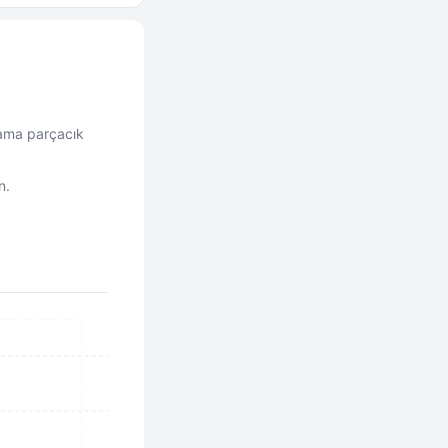
 ama parçacık
n.