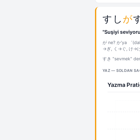
すし
が
"Suşiyi seviyor
が ne? か'ya ゛(dakut
→ぎ, く→ぐ, け→げ, こ
すき "sevmek" demek
YAZ — SOLDAN SA
Yazma Prati