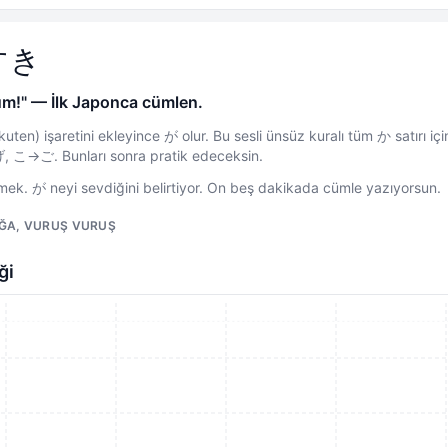
すき
um!" — İlk Japonca cümlen.
en) işaretini ekleyince が olur. Bu sesli ünsüz kuralı tüm か satırı i
→ご. Bunları sonra pratik edeceksin.
. が neyi sevdiğini belirtiyor. On beş dakikada cümle yazıyorsun.
ĞA, VURUŞ VURUŞ
ği