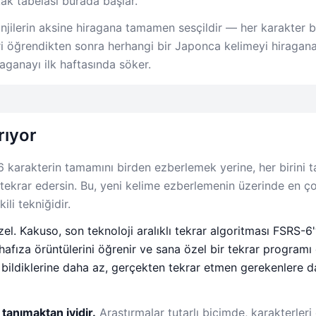
ak tabelası burada başlar.
njilerin aksine hiragana tamamen sesçildir — her karakter bi
ri öğrendikten sonra herhangi bir Japonca kelimeyi hiraganay
aganayı ilk haftasında söker.
rıyor
 karakterin tamamını birden ezberlemek yerine, her birini
 tekrar edersin. Bu, yeni kelime ezberlemenin üzerinde en ç
ili tekniğidir.
el. Kakuso, son teknoloji aralıklı tekrar algoritması FSRS-6'
hafıza örüntülerini öğrenir ve sana özel bir tekrar programı 
 bildiklerine daha az, gerçekten tekrar etmen gerekenlere
 tanımaktan iyidir.
Araştırmalar tutarlı biçimde, karakterleri