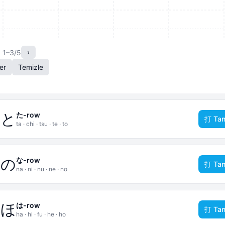
›
: 1–3/5
er
Temizle
て
と
た-row
打 Tan
ta · chi · tsu · te · to
ね
の
な-row
打 Tan
na · ni · nu · ne · no
へ
ほ
は-row
打 Tan
ha · hi · fu · he · ho