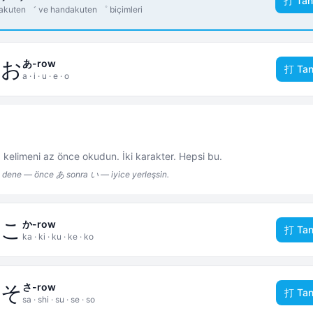
打 Tan
dakuten ゛ ve handakuten ゜ biçimleri
え
お
あ-row
打 Tan
a · i · u · e · o
kelimeni az önce okudun. İki karakter. Hepsi bu.
 dene — önce あ sonra い — iyice yerleşsin.
け
こ
か-row
打 Tan
ka · ki · ku · ke · ko
せ
そ
さ-row
打 Tan
sa · shi · su · se · so