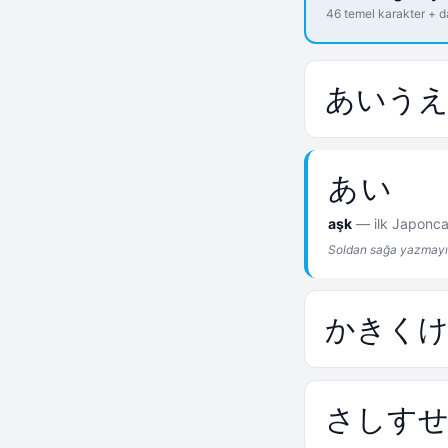
46 temel karakter + 
あ
い
う
あい
aşk
— ilk Japonca 
Soldan sağa yazmayı
か
き
く
さ
し
す