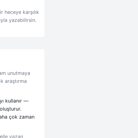
r heceye karşılık
la yazabilirsin.
 tam unutmaya
ok araştırma
yı kullanır —
oluşturur.
 daha çok zaman
 elle yazan