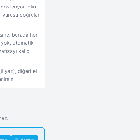
 gösteriyor. Elin
r vuruşu doğrular
sine, burada her
e yok, otomatik
afızayı kalıcı
i yaz), diğeri el
nirsin.
mez.