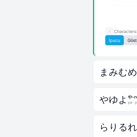
‹
Characters
İpucu
Göst
ま
み
む
や
ゆ
よ
や-r
ya · y
ら
り
る