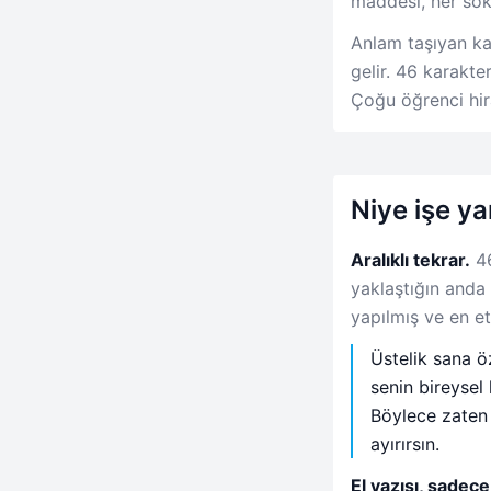
maddesi, her sok
Anlam taşıyan ka
gelir. 46 karakte
Çoğu öğrenci hir
Niye işe ya
Aralıklı tekrar.
46
yaklaştığın anda
yapılmış ve en etk
Üstelik sana öz
senin bireysel 
Böylece zaten
ayırırsın.
El yazısı, sadece