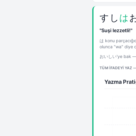
すし
は
"Suşi lezzetli!"
は konu parçacığıdı
olunca "wa" diye o
おいしい'ye bak — her
TÜM IFADEYI YAZ 
Yazma Prati