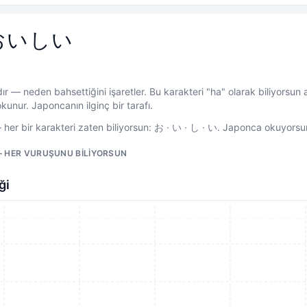
おいしい
r — neden bahsettiğini işaretler. Bu karakteri "ha" olarak biliyorsun
kunur. Japoncanın ilginç bir tarafı.
 bir karakteri zaten biliyorsun: お · い · し · い. Japonca okuyorsu
— HER VURUŞUNU BILIYORSUN
ği