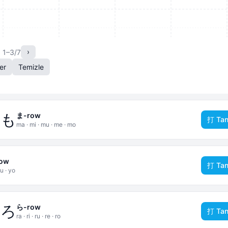
›
: 1–3/7
er
Temizle
め
も
ま-row
打 Tan
ma · mi · mu · me · mo
ow
打 Tan
u · yo
れ
ろ
ら-row
打 Tan
ra · ri · ru · re · ro