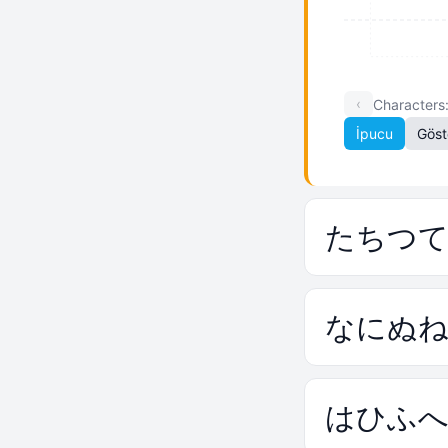
‹
Characters
İpucu
Göst
た
ち
つ
な
に
ぬ
は
ひ
ふ