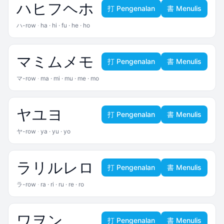
ハ
ヒ
フ
ヘ
ホ
打 Pengenalan
書 Menulis
ハ-row
·
ha · hi · fu · he · ho
マ
ミ
ム
メ
モ
打 Pengenalan
書 Menulis
マ-row
·
ma · mi · mu · me · mo
ヤ
ユ
ヨ
打 Pengenalan
書 Menulis
ヤ-row
·
ya · yu · yo
ラ
リ
ル
レ
ロ
打 Pengenalan
書 Menulis
ラ-row
·
ra · ri · ru · re · ro
ワ
ヲ
ン
打 Pengenalan
書 Menulis