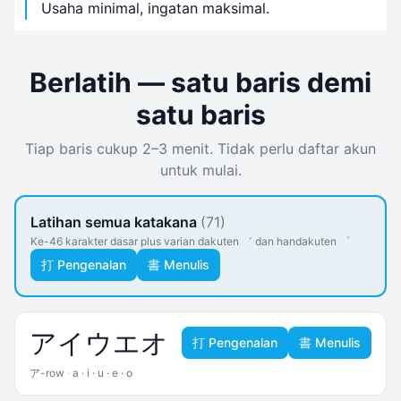
Usaha minimal, ingatan maksimal.
Berlatih — satu baris demi
satu baris
Tiap baris cukup 2–3 menit. Tidak perlu daftar akun
untuk mulai.
Latihan semua katakana
(71)
Ke-46 karakter dasar plus varian dakuten ゛ dan handakuten ゜
打 Pengenalan
書 Menulis
ア
イ
ウ
エ
オ
打 Pengenalan
書 Menulis
ア-row
·
a · i · u · e · o