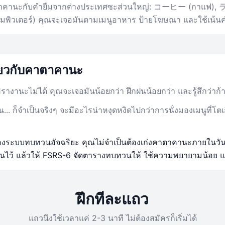
คาตาคานะกับคำยืมจากต่างประเทศซะส่วนใหญ่: コーヒー (กาแฟ),
เตอร์) คุณจะเจอมันตามเมนูอาหาร ป้ายโฆษณา และใช้เน้น
ี่ยวกับคาตาคานะ
รางานะไม่ได้ คุณจะเจอมันน้อยกว่า ฝึกฝนน้อยกว่า และรู้สึกว่าก้
น... ก็จำเป็นจริงๆ จะมีอะไรน่าหงุดหงิดไปกว่าการนั่งมองเมนูที่โ
ปของระบบทบทวนอัจฉริยะ คุณไม่จำเป็นต้องเก่งคาตาคานะภายในวันเดี
ันไว้ แล้วให้ FSRS-6 จัดตารางทบทวนให้ ใช้ความพยายามน้อย แ
ฝึกทีละแถว
แถวนึงใช้เวลาแค่ 2-3 นาที ไม่ต้องสมัครก็เริ่มได้