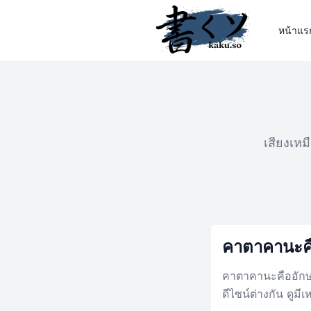
หน้าแร
เสียงเหม
คาตาคานะค
คาตาคานะคืออักษร
ดีไซน์ต่างกัน ดูมี