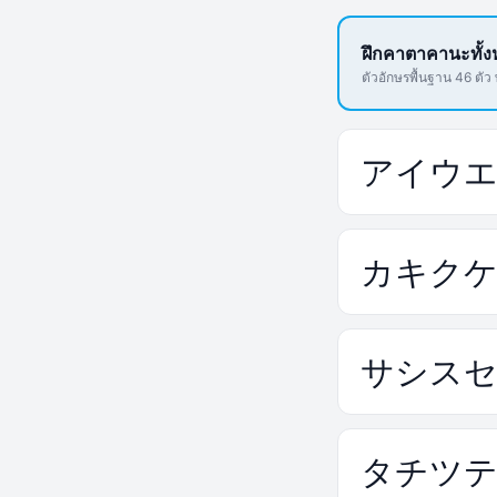
ฝึกคาตาคานะทั้
ตัวอักษรพื้นฐาน 46 ตัว
ア
イ
ウ
カ
キ
ク
サ
シ
ス
タ
チ
ツ