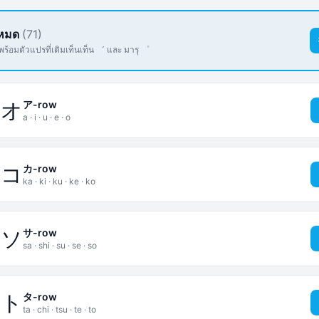
งหมด
(71)
 พร้อมตัวแปรที่เติมเท็นเท็น ゛ และ มารุ ゜
エ
オ
ア-row
a · i · u · e · o
ケ
コ
カ-row
ka · ki · ku · ke · ko
セ
ソ
サ-row
sa · shi · su · se · so
テ
ト
タ-row
ta · chi · tsu · te · to