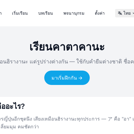
ก
เริ่มเรียน
บทเรียน
พจนานุกรม
ตั้งค่า
ไทย
เรียนคาตาคานะ
ือนฮิรางานะ แต่รูปร่างต่างกัน — ใช้กับคำยืมต่างชาติ ชื่อ
มาเริ่มฝึกกัน →
ืออะไร?
ญี่ปุ่นอีกชุดนึง เสียงเหมือนฮิรางานะทุกประการ — ア คือ "อา"
เหลี่ยมมุม คมชัดกว่า