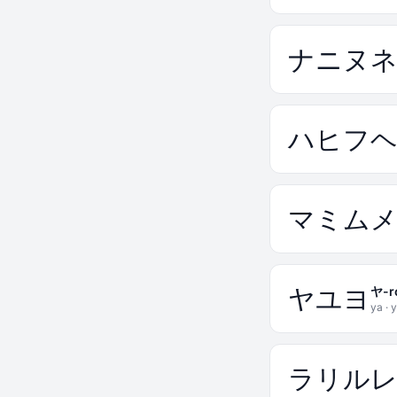
ナ
ニ
ヌ
ハ
ヒ
フ
マ
ミ
ム
ヤ
ユ
ヨ
ヤ-r
ya · y
ラ
リ
ル