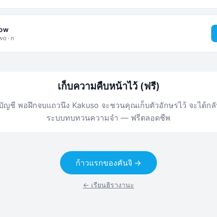
ow
wo · n
เก็บความคืบหน้าไว้ (ฟรี)
งมีบัญชี พอฝึกจบแถวนึง Kakuso จะชวนคุณเก็บตัวอักษรไว้ จะได้ก
ระบบทบทวนความจำ — ฟรีตลอดชีพ
ก้าวแรกของคันจิ →
← เรียนฮิรางานะ
rn katakana online for free with spaced repetition and hand