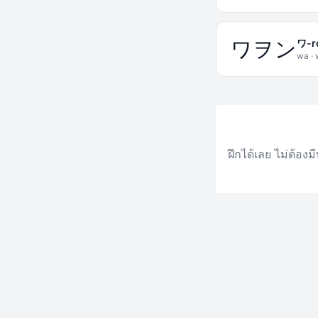
ワ
ヲ
ン
ワ-r
wa · 
ฝึกได้เลย ไม่ต้อ
เรียนคาตาคานะ. Lea