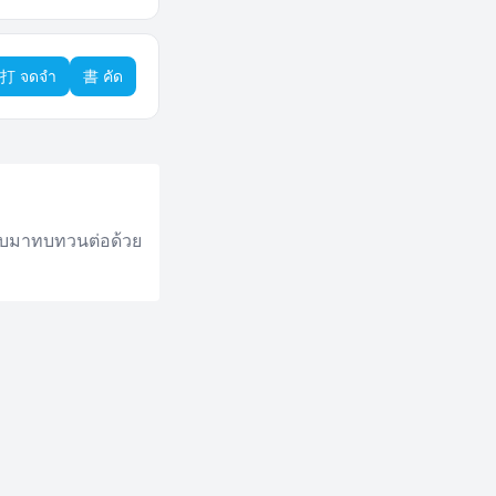
打 จดจำ
書 คัด
ลับมาทบทวนต่อด้วย
writing practice.