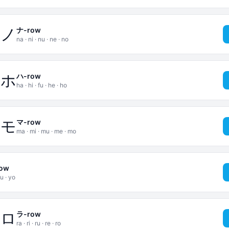
ネ
ノ
ナ-row
na · ni · nu · ne · no
ヘ
ホ
ハ-row
ha · hi · fu · he · ho
メ
モ
マ-row
ma · mi · mu · me · mo
ow
u · yo
レ
ロ
ラ-row
ra · ri · ru · re · ro