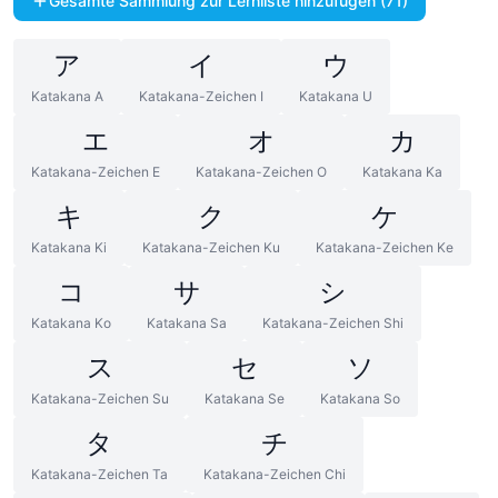
Gesamte Sammlung zur Lernliste hinzufügen (71)
ア
イ
ウ
Katakana A
Katakana-Zeichen I
Katakana U
エ
オ
カ
Katakana-Zeichen E
Katakana-Zeichen O
Katakana Ka
キ
ク
ケ
Katakana Ki
Katakana-Zeichen Ku
Katakana-Zeichen Ke
コ
サ
シ
Katakana Ko
Katakana Sa
Katakana-Zeichen Shi
ス
セ
ソ
Katakana-Zeichen Su
Katakana Se
Katakana So
タ
チ
Katakana-Zeichen Ta
Katakana-Zeichen Chi