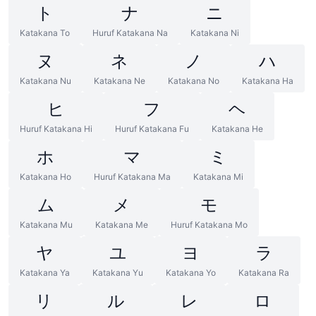
ト
ナ
ニ
Katakana To
Huruf Katakana Na
Katakana Ni
ヌ
ネ
ノ
ハ
Katakana Nu
Katakana Ne
Katakana No
Katakana Ha
ヒ
フ
ヘ
Huruf Katakana Hi
Huruf Katakana Fu
Katakana He
ホ
マ
ミ
Katakana Ho
Huruf Katakana Ma
Katakana Mi
ム
メ
モ
Katakana Mu
Katakana Me
Huruf Katakana Mo
ヤ
ユ
ヨ
ラ
Katakana Ya
Katakana Yu
Katakana Yo
Katakana Ra
リ
ル
レ
ロ