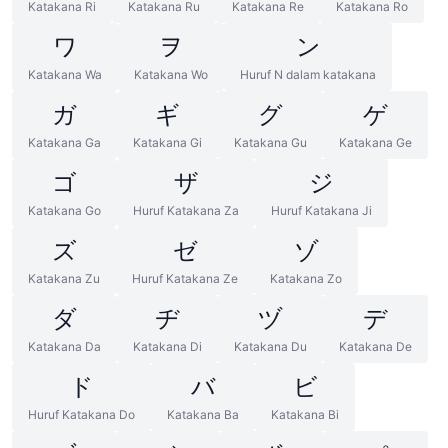
Katakana Ri
Katakana Ru
Katakana Re
Katakana Ro
ワ
ヲ
ン
Katakana Wa
Katakana Wo
Huruf N dalam katakana
ガ
ギ
グ
ゲ
Katakana Ga
Katakana Gi
Katakana Gu
Katakana Ge
ゴ
ザ
ジ
Katakana Go
Huruf Katakana Za
Huruf Katakana Ji
ズ
ゼ
ゾ
Katakana Zu
Huruf Katakana Ze
Katakana Zo
ダ
ヂ
ヅ
デ
Katakana Da
Katakana Di
Katakana Du
Katakana De
ド
バ
ビ
Huruf Katakana Do
Katakana Ba
Katakana Bi