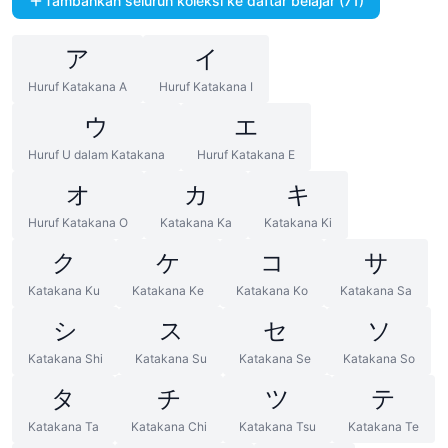
Tambahkan seluruh koleksi ke daftar belajar (71)
ア
イ
Huruf Katakana A
Huruf Katakana I
ウ
エ
Huruf U dalam Katakana
Huruf Katakana E
オ
カ
キ
Huruf Katakana O
Katakana Ka
Katakana Ki
ク
ケ
コ
サ
Katakana Ku
Katakana Ke
Katakana Ko
Katakana Sa
シ
ス
セ
ソ
Katakana Shi
Katakana Su
Katakana Se
Katakana So
タ
チ
ツ
テ
Katakana Ta
Katakana Chi
Katakana Tsu
Katakana Te