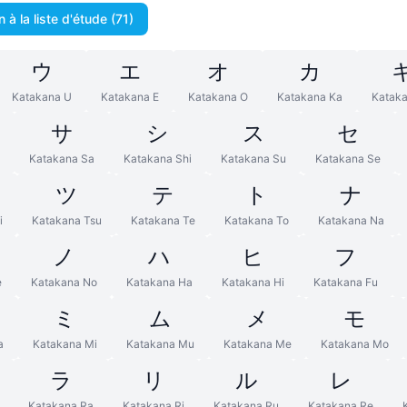
n à la liste d'étude (71)
ウ
エ
オ
カ
Katakana U
Katakana E
Katakana O
Katakana Ka
Kataka
サ
シ
ス
セ
Katakana Sa
Katakana Shi
Katakana Su
Katakana Se
ツ
テ
ト
ナ
i
Katakana Tsu
Katakana Te
Katakana To
Katakana Na
ノ
ハ
ヒ
フ
e
Katakana No
Katakana Ha
Katakana Hi
Katakana Fu
ミ
ム
メ
モ
a
Katakana Mi
Katakana Mu
Katakana Me
Katakana Mo
ラ
リ
ル
レ
Katakana Ra
Katakana Ri
Katakana Ru
Katakana Re