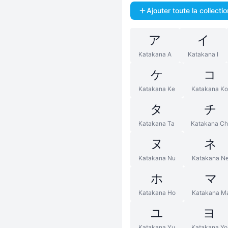
Ajouter toute la collectio
ア
イ
Katakana A
Katakana I
ケ
コ
Katakana Ke
Katakana Ko
タ
チ
Katakana Ta
Katakana Ch
ヌ
ネ
Katakana Nu
Katakana N
ホ
マ
Katakana Ho
Katakana M
ユ
ヨ
Katakana Yu
Katakana Yo