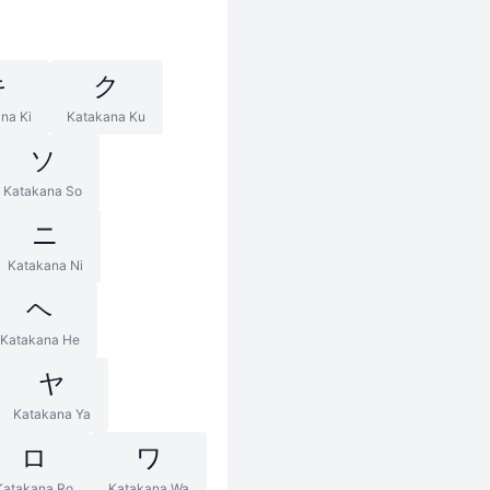
キ
ク
na Ki
Katakana Ku
ソ
Katakana So
ニ
Katakana Ni
ヘ
Katakana He
ヤ
Katakana Ya
ロ
ワ
Katakana Ro
Katakana Wa