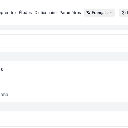
pprendre
Études
Dictionnaire
Paramètres
Français
ns
kana