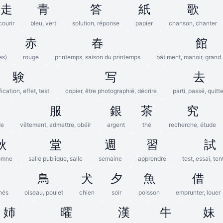
走
青
答
紙
歌
courir
bleu, vert
solution, réponse
papier
chanson, chanter
赤
春
館
es)
rouge
printemps, saison du printemps
bâtiment, manoir, grand
験
写
去
fication, effet, test
copier, être photographié, décrire
parti, passé, quitte
肉
服
銀
茶
究
de
vêtement, admettre, obéir
argent
thé
recherche, étude
秋
堂
週
習
試
omne
salle publique, salle
semaine
apprendre
test, essai, ten
鳥
犬
夕
魚
借
nés
oiseau, poulet
chien
soir
poisson
emprunter, louer
姉
曜
漢
牛
妹