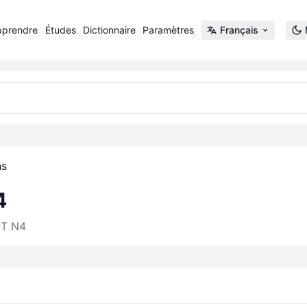
pprendre
Études
Dictionnaire
Paramètres
Français
ns
4
PT N4