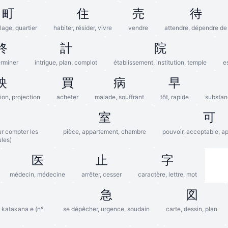
町
住
売
待
illage, quartier
habiter, résider, vivre
vendre
attendre, dépendre de
終
計
院
terminer
intrigue, plan, complot
établissement, institution, temple
e
映
買
病
早
xion, projection
acheter
malade, souffrant
tôt, rapide
substanc
室
可
ur compter les
pièce, appartement, chambre
pouvoir, acceptable, a
les)
医
止
字
médecin, médecine
arrêter, cesser
caractère, lettre, mot
急
図
l katakana e (n°
se dépêcher, urgence, soudain
carte, dessin, plan