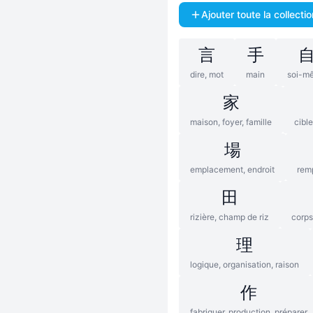
Ajouter toute la collectio
言
手
dire, mot
main
soi-m
家
maison, foyer, famille
cible
場
emplacement, endroit
rem
田
rizière, champ de riz
corps
理
logique, organisation, raison
作
fabriquer, production, préparer