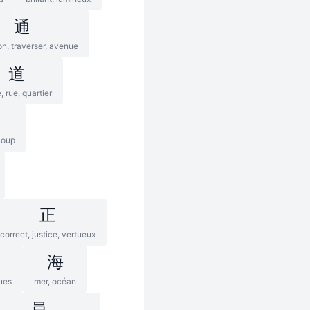
通
on, traverser, avenue
道
, rue, quartier
coup
正
correct, justice, vertueux
海
ues
mer, océan
員