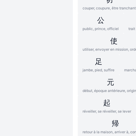
couper, coupure, être tranchant
公
public, prince, officiel
trai
使
utiliser, envoyer en mission, or
足
jambe, pied, suffire
marcha
元
début, époque antérieure, origi
起
réveiller, se réveiller, se lever
帰
retour à la maison, arriver à, co