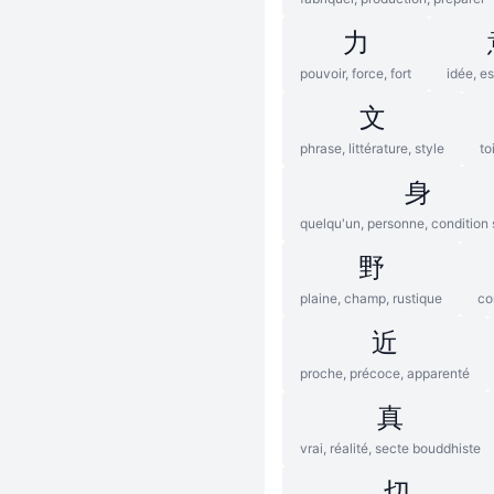
力
pouvoir, force, fort
idée, e
文
phrase, littérature, style
to
身
quelqu'un, personne, condition 
野
plaine, champ, rustique
co
近
proche, précoce, apparenté
真
vrai, réalité, secte bouddhiste
切