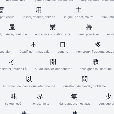
意
用
主
sprit, cœur
utiliser, affaires, service
seigneur, chef, maître
circulati
屋
業
持
it, maison, boutique
entreprise, vocation, arts
tenir, posséder
route
不
口
多
sociale
négatif, non-, mauvais
bouche
nombreux, fréquent, beau
考
開
教
nsidérer, réfléchir à
ouvrir, déplier, décacheter
enseigner, foi, doctrine
以
問
au moyen de, parce que, étant donné
question, demander, problème
味
界
無
少
saveur, goût
monde, limite
néant, aucun, n'est pas
peu, quelq
重
集