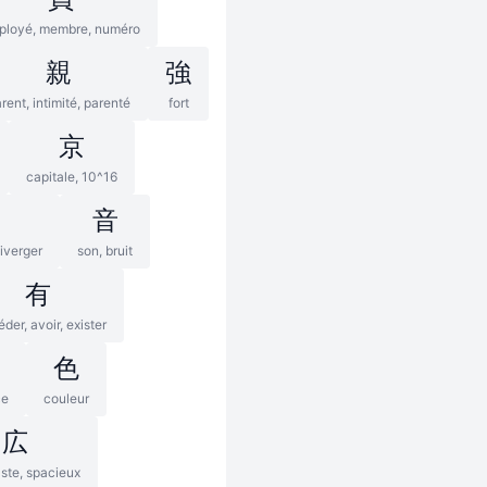
ployé, membre, numéro
親
強
rent, intimité, parenté
fort
京
capitale, 10^16
音
diverger
son, bruit
有
der, avoir, exister
色
ce
couleur
広
aste, spacieux