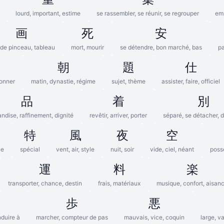
lourd, important, estime
se rassembler, se réunir, se regrouper
em
画
死
安
t de pinceau, tableau
mort, mourir
se détendre, bon marché, bas
pa
朝
題
仕
donner
matin, dynastie, régime
sujet, thème
assister, faire, officiel
品
着
別
ndise, raffinement, dignité
revêtir, arriver, porter
séparé, se détacher, 
特
風
夜
空
ne
spécial
vent, air, style
nuit, soir
vide, ciel, néant
possé
運
料
楽
transporter, chance, destin
frais, matériaux
musique, confort, aisan
歩
悪
nduire à
marcher, compteur de pas
mauvais, vice, coquin
large, v