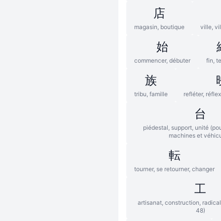
店
magasin, boutique
ville, v
始
commencer, débuter
fin, 
族
tribu, famille
refléter, réfle
台
piédestal, support, unité (po
machines et véhicu
転
tourner, se retourner, changer
工
artisanat, construction, radica
48)