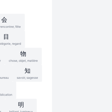
会
rencontrer, fête
目
atégorie, regard
物
r
chose, objet, matière
知
 bureau
savoir, sagesse
blication
明
s
brillant, lumineux