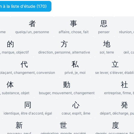
n à la liste d'étude (170)
自
者
事
思
ême
quelqu'un, personne
affaire, chose, fait
penser
réunion, 
的
方
地
, marque, objectif
direction, personne, alternative
sol, terre
œil, c
代
私
立
plaçant, changement, conversion
privé, je, moi
se lever, s'élever, établi
体
動
社
, substance, objet
bouger, mouvement, changement
entreprise, firme,
同
心
発
identique, être d'accord, égal
cœur, esprit, âme
départ, décharge, pu
新
世
度
nouveau, neuf
génération, monde, société
degrés, occurrence, foi