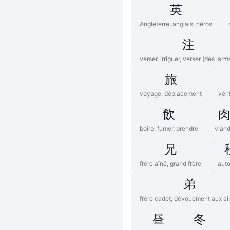
英
Angleterre, anglais, héros
注
verser, irriguer, verser (des larm
旅
voyage, déplacement
véri
飲
boire, fumer, prendre
vian
兄
frère aîné, grand frère
aut
弟
frère cadet, dévouement aux aî
昼
冬