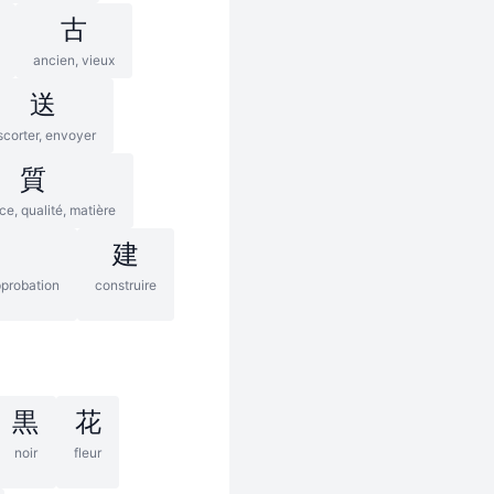
古
ancien, vieux
送
scorter, envoyer
質
e, qualité, matière
建
pprobation
construire
黒
花
noir
fleur