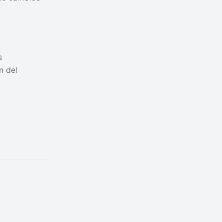
s
n del