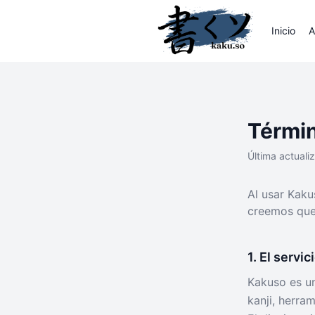
Inicio
A
Términ
Última actuali
Al usar Kaku
creemos que 
1. El servic
Kakuso es un
kanji, herra