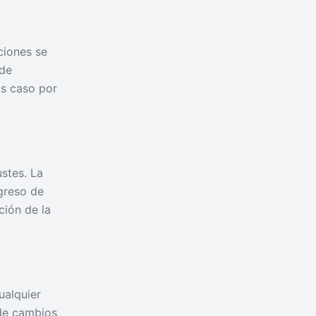
ciones se
 de
os caso por
stes. La
greso de
ción de la
ualquier
 de cambios