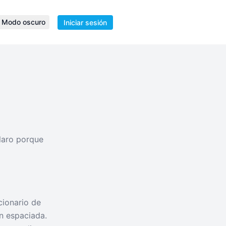
Modo oscuro
Iniciar sesión
claro porque
cionario de
ón espaciada.