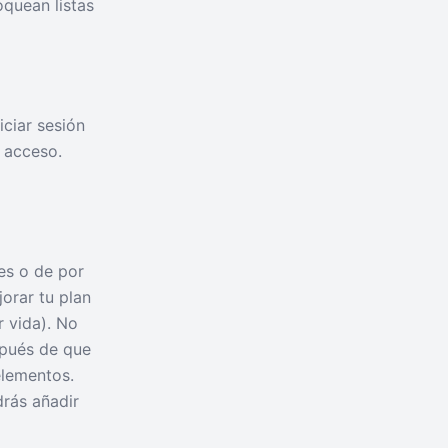
oquean listas
iciar sesión
 acceso.
es o de por
orar tu plan
r vida). No
spués de que
elementos.
drás añadir