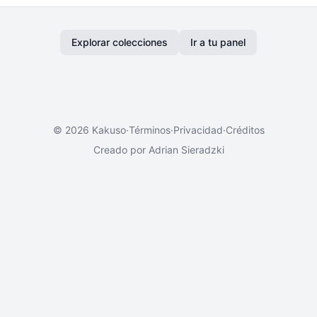
Explorar colecciones
Ir a tu panel
japonés gratuito
más de 10 000 kanji y 200 000 palabras y frases japonesas.
ritura a mano con validación de trazos, estudia con tarjet
© 2026 Kakuso
·
Términos
·
Privacidad
·
Créditos
Creado por
Adrian Sieradzki