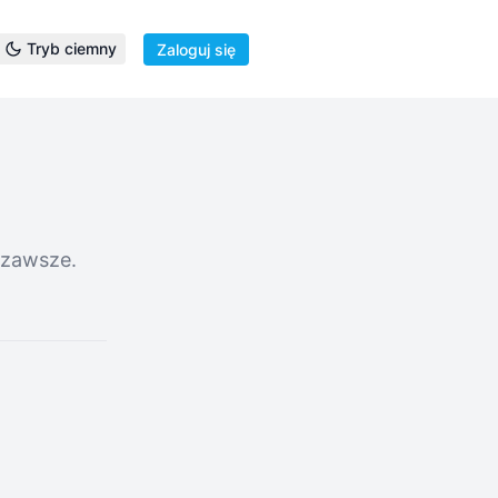
Tryb ciemny
Zaloguj się
 zawsze.