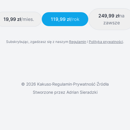
249,99 zł
na
19,99 zł
/mies.
119,99 zł
/rok
zawsze
Subskrybując, zgadzasz się z naszym
Regulamin
i
Polityka prywatności
.
© 2026 Kakuso
·
Regulamin
·
Prywatność
·
Źródła
Stworzone przez
Adrian Sieradzki