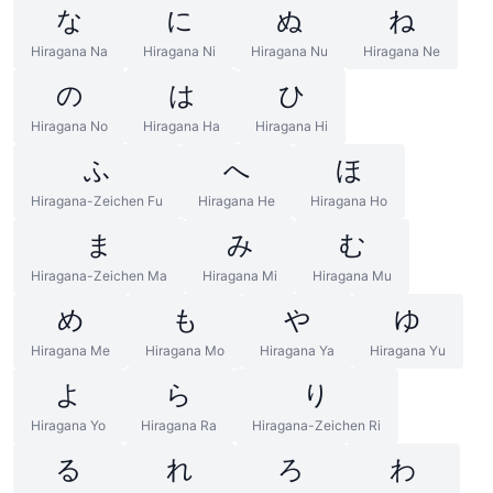
な
に
ぬ
ね
Hiragana Na
Hiragana Ni
Hiragana Nu
Hiragana Ne
の
は
ひ
Hiragana No
Hiragana Ha
Hiragana Hi
ふ
へ
ほ
Hiragana-Zeichen Fu
Hiragana He
Hiragana Ho
ま
み
む
Hiragana-Zeichen Ma
Hiragana Mi
Hiragana Mu
め
も
や
ゆ
Hiragana Me
Hiragana Mo
Hiragana Ya
Hiragana Yu
よ
ら
り
Hiragana Yo
Hiragana Ra
Hiragana-Zeichen Ri
る
れ
ろ
わ